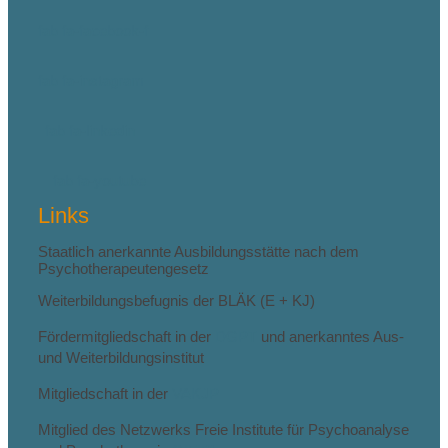
fab fa-facebook-f
fab fa-instagram
fab fa-linkedin
fab fa-youtube
Links
Staatlich anerkannte Ausbildungsstätte nach dem
Psychotherapeutengesetz
Weiterbildungsbefugnis der BLÄK (E + KJ)
Fördermitgliedschaft in der
DGPT
und anerkanntes Aus-
und Weiterbildungsinstitut
Mitgliedschaft in der
VAKJP
Mitglied des Netzwerks Freie Institute für Psychoanalyse