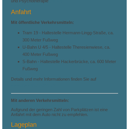
und Psychotherapie
(NFIP)
Anfahrt
Mit öffentliche Verkehrsmitteln:
Tram 19 - Haltestelle Hermann-Lingg-Straße, ca.
300 Meter Fußweg
U-Bahn U 4/5 - Haltestelle Theresienwiese, ca.
400 Meter Fußweg
S-Bahn - Haltestelle Hackerbrücke, ca. 600 Meter
Fußweg
Details und mehr Informationen finden Sie auf
www.mvv-muenchen.de
Mit anderen Verkehrsmitteln:
Aufgrund der geringen Zahl von Parkplätzen ist eine
Anfahrt mit dem Auto nicht zu empfehlen.
Lageplan