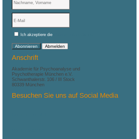
Ich akzeptiere die
Datenschutzerklärung
Abonnieren
Abmelden
Anschrift
Akademie für Psychoanalyse und
Psychotherapie München e.V.
Schwanthalerstr. 106 / III Stock
80339 München
Besuchen Sie uns auf Social Media
fab fa-facebook-f
fab fa-instagram