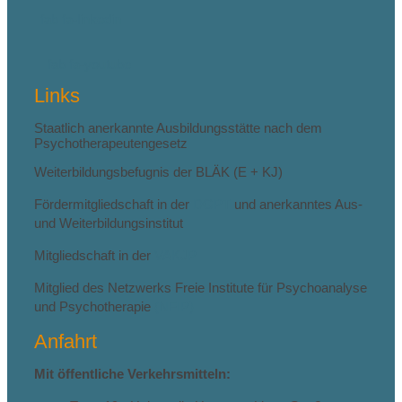
fab fa-linkedin
fab fa-youtube
Links
Staatlich anerkannte Ausbildungsstätte nach dem
Psychotherapeutengesetz
Weiterbildungsbefugnis der BLÄK (E + KJ)
Fördermitgliedschaft in der
DGPT
und anerkanntes Aus-
und Weiterbildungsinstitut
Mitgliedschaft in der
VAKJP
Mitglied des Netzwerks Freie Institute für Psychoanalyse
und Psychotherapie
(NFIP)
Anfahrt
Mit öffentliche Verkehrsmitteln: