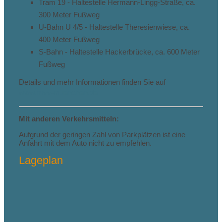
Tram 19 - Haltestelle Hermann-Lingg-Straße, ca.
300 Meter Fußweg
U-Bahn U 4/5 - Haltestelle Theresienwiese, ca.
400 Meter Fußweg
S-Bahn - Haltestelle Hackerbrücke, ca. 600 Meter
Fußweg
Details und mehr Informationen finden Sie auf
www.mvv-muenchen.de
Mit anderen Verkehrsmitteln:
Aufgrund der geringen Zahl von Parkplätzen ist eine
Anfahrt mit dem Auto nicht zu empfehlen.
Lageplan