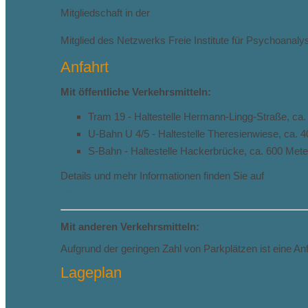
Mitgliedschaft in der
VAKJP
Mitglied des Netzwerks Freie Institute für Psychoanal
Anfahrt
Mit öffentliche Verkehrsmitteln:
Tram 19 - Haltestelle Hermann-Lingg-Straße, ca
U-Bahn U 4/5 - Haltestelle Theresienwiese, ca.
S-Bahn - Haltestelle Hackerbrücke, ca. 600 Met
Details und mehr Informationen finden Sie auf
www.mvv-muenchen.de
Mit anderen Verkehrsmitteln:
Aufgrund der geringen Zahl von Parkplätzen ist eine An
Lageplan