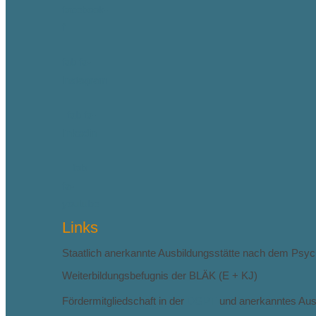
facebook-
f
fab fa-
instagram
fab fa-
linkedin
fab
fa-
youtube
Links
Staatlich anerkannte Ausbildungsstätte nach dem Psy
Weiterbildungsbefugnis der BLÄK (E + KJ)
Fördermitgliedschaft in der
DGPT
und anerkanntes Aus-