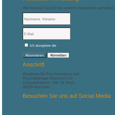
Hier können Sie sich für unseren Newsletter anmelden.
Ich akzeptiere die
Datenschutzerklärung
Abonnieren
Abmelden
Anschrift
Akademie für Psychoanalyse und
Psychotherapie München e.V.
Schwanthalerstr. 106 / III Stock
80339 München
Besuchen Sie uns auf Social Media
fab fa-