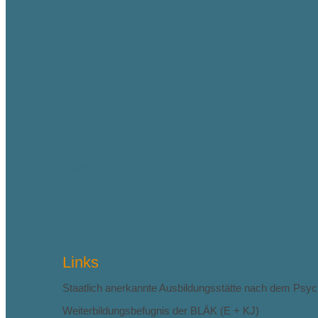
fab fa-
facebook-
f
fab fa-
instagram
fab fa-
linkedin
fab
fa-
youtube
Links
Staatlich anerkannte Ausbildungsstätte nach dem Psy
Weiterbildungsbefugnis der BLÄK (E + KJ)