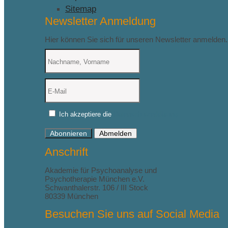
Sitemap
Newsletter Anmeldung
Hier können Sie sich für unseren Newsletter anmelden.
Ich akzeptiere die
Datenschutzerklärung
Abonnieren
Abmelden
Anschrift
Akademie für Psychoanalyse und
Psychotherapie München e.V.
Schwanthalerstr. 106 / III Stock
80339 München
Besuchen Sie uns auf Social Media