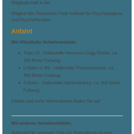
Mitgliedschaft in der
VAKJP
Mitglied des Netzwerks Freie Institute für Psychoanalyse
und Psychotherapie
(NFIP)
Anfahrt
Mit öffentliche Verkehrsmitteln:
Tram 19 - Haltestelle Hermann-Lingg-Straße, ca.
300 Meter Fußweg
U-Bahn U 4/5 - Haltestelle Theresienwiese, ca.
400 Meter Fußweg
S-Bahn - Haltestelle Hackerbrücke, ca. 600 Meter
Fußweg
Details und mehr Informationen finden Sie auf
www.mvv-muenchen.de
Mit anderen Verkehrsmitteln:
Aufgrund der geringen Zahl von Parkplätzen ist eine