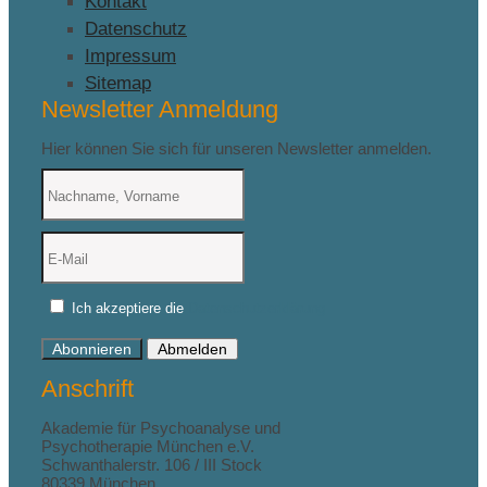
Kontakt
Datenschutz
Impressum
Sitemap
Newsletter Anmeldung
Hier können Sie sich für unseren Newsletter anmelden.
Ich akzeptiere die
Datenschutzerklärung
Abonnieren
Abmelden
Anschrift
Akademie für Psychoanalyse und
Psychotherapie München e.V.
Schwanthalerstr. 106 / III Stock
80339 München