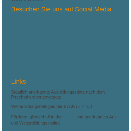
Besuchen Sie uns auf Social Media
fab fa-facebook-f
fab fa-instagram
fab fa-linkedin
fab fa-youtube
Links
Staatlich anerkannte Ausbildungsstätte nach dem
Psychotherapeutengesetz
Weiterbildungsbefugnis der BLÄK (E + KJ)
Fördermitgliedschaft in der
DGPT
und anerkanntes Aus-
und Weiterbildungsinstitut