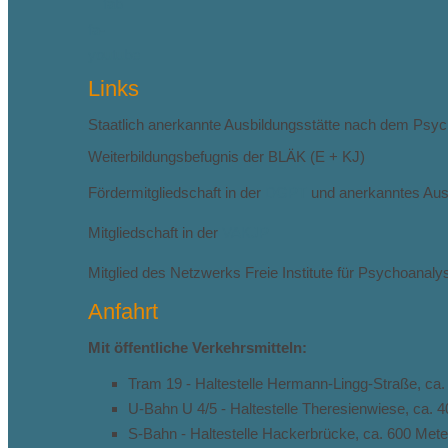
fab
fa-
youtube
Links
Staatlich anerkannte Ausbildungsstätte nach dem Psy
Weiterbildungsbefugnis der BLÄK (E + KJ)
Fördermitgliedschaft in der
DGPT
und anerkanntes Aus-
Mitgliedschaft in der
VAKJP
Mitglied des Netzwerks Freie Institute für Psychoanal
Anfahrt
Mit öffentliche Verkehrsmitteln:
Tram 19 - Haltestelle Hermann-Lingg-Straße, ca
U-Bahn U 4/5 - Haltestelle Theresienwiese, ca.
S-Bahn - Haltestelle Hackerbrücke, ca. 600 Met