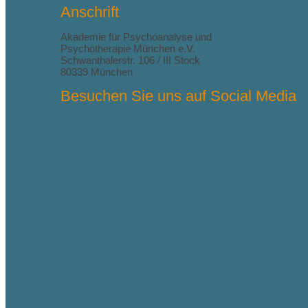
Anschrift
Akademie für Psychoanalyse und
Psychotherapie München e.V.
Schwanthalerstr. 106 / III Stock
80339 München
Besuchen Sie uns auf Social Media
fab fa-
facebook-
f
fab fa-
instagram
fab fa-
linkedin