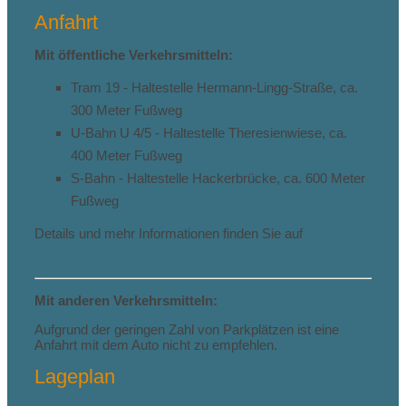
Anfahrt
Mit öffentliche Verkehrsmitteln:
Tram 19 - Haltestelle Hermann-Lingg-Straße, ca.
300 Meter Fußweg
U-Bahn U 4/5 - Haltestelle Theresienwiese, ca.
400 Meter Fußweg
S-Bahn - Haltestelle Hackerbrücke, ca. 600 Meter
Fußweg
Details und mehr Informationen finden Sie auf
www.mvv-muenchen.de
Mit anderen Verkehrsmitteln:
Aufgrund der geringen Zahl von Parkplätzen ist eine
Anfahrt mit dem Auto nicht zu empfehlen.
Lageplan