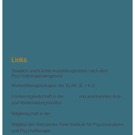
fab fa-facebook-f
fab fa-instagram
fab fa-linkedin
fab fa-youtube
Links
Staatlich anerkannte Ausbildungsstätte nach dem
Psychotherapeutengesetz
Weiterbildungsbefugnis der BLÄK (E + KJ)
Fördermitgliedschaft in der
DGPT
und anerkanntes Aus-
und Weiterbildungsinstitut
Mitgliedschaft in der
VAKJP
Mitglied des Netzwerks Freie Institute für Psychoanalyse
und Psychotherapie
(NFIP)