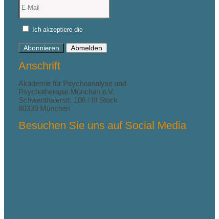
Ich akzeptiere die
Datenschutzerklärung
Abonnieren
Abmelden
Anschrift
Akademie für Psychoanalyse und
Psychotherapie München e.V.
Schwanthalerstr. 106 / III Stock
80339 München
Besuchen Sie uns auf Social Media
fab fa-facebook-f
fab fa-instagram
fab fa-linkedin