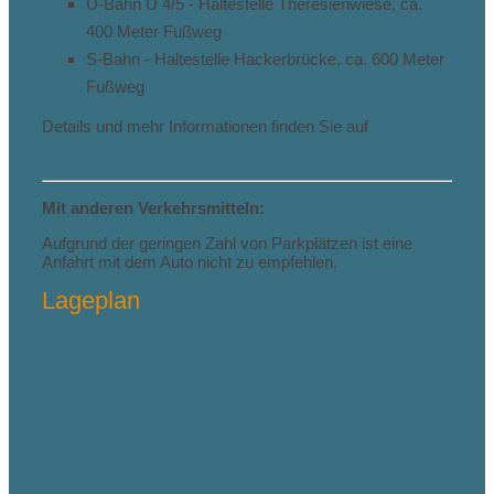
U-Bahn U 4/5 - Haltestelle Theresienwiese, ca.
400 Meter Fußweg
S-Bahn - Haltestelle Hackerbrücke, ca. 600 Meter
Fußweg
Details und mehr Informationen finden Sie auf
www.mvv-muenchen.de
Mit anderen Verkehrsmitteln:
Aufgrund der geringen Zahl von Parkplätzen ist eine
Anfahrt mit dem Auto nicht zu empfehlen.
Lageplan