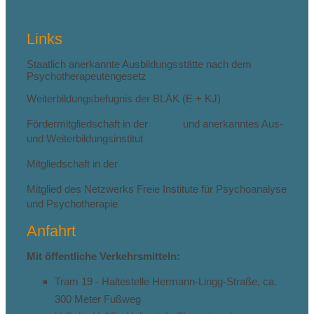
fab fa-youtube
Links
Staatlich anerkannte Ausbildungsstätte nach dem
Psychotherapeutengesetz
Weiterbildungsbefugnis der BLÄK (E + KJ)
Fördermitgliedschaft in der
DGPT
und anerkanntes Aus-
und Weiterbildungsinstitut
Mitgliedschaft in der
VAKJP
Mitglied des Netzwerks Freie Institute für Psychoanalyse
und Psychotherapie
(NFIP)
Anfahrt
Mit öffentliche Verkehrsmitteln:
Tram 19 - Haltestelle Hermann-Lingg-Straße, ca.
300 Meter Fußweg