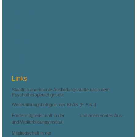
fab fa-facebook-f
fab fa-instagram
fab fa-linkedin
fab fa-youtube
Links
Staatlich anerkannte Ausbildungsstätte nach dem
Psychotherapeutengesetz
Weiterbildungsbefugnis der BLÄK (E + KJ)
Fördermitgliedschaft in der
DGPT
und anerkanntes Aus-
und Weiterbildungsinstitut
Mitgliedschaft in der
VAKJP