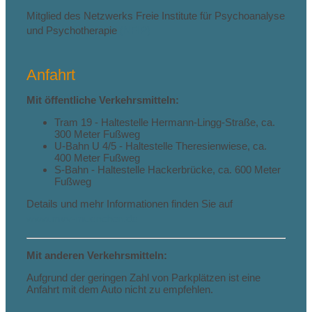
Mitglied des Netzwerks Freie Institute für Psychoanalyse
und Psychotherapie
(NFIP)
Anfahrt
Mit öffentliche Verkehrsmitteln:
Tram 19 - Haltestelle Hermann-Lingg-Straße, ca.
300 Meter Fußweg
U-Bahn U 4/5 - Haltestelle Theresienwiese, ca.
400 Meter Fußweg
S-Bahn - Haltestelle Hackerbrücke, ca. 600 Meter
Fußweg
Details und mehr Informationen finden Sie auf
www.mvv-muenchen.de
Mit anderen Verkehrsmitteln:
Aufgrund der geringen Zahl von Parkplätzen ist eine
Anfahrt mit dem Auto nicht zu empfehlen.