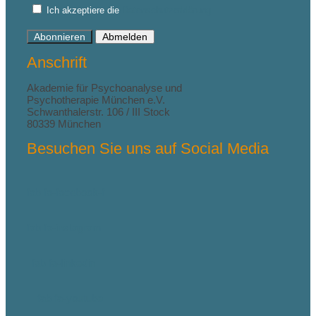
Ich akzeptiere die
Datenschutzerklärung
Abonnieren
Abmelden
Anschrift
Akademie für Psychoanalyse und
Psychotherapie München e.V.
Schwanthalerstr. 106 / III Stock
80339 München
Besuchen Sie uns auf Social Media
fab fa-facebook-f
fab fa-instagram
fab fa-linkedin
fab fa-youtube