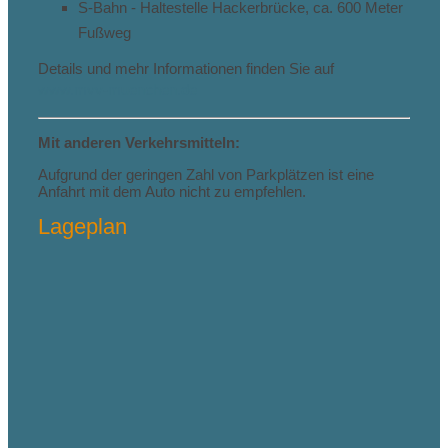
S-Bahn - Haltestelle Hackerbrücke, ca. 600 Meter
Fußweg
Details und mehr Informationen finden Sie auf
www.mvv-muenchen.de
Mit anderen Verkehrsmitteln:
Aufgrund der geringen Zahl von Parkplätzen ist eine
Anfahrt mit dem Auto nicht zu empfehlen.
Lageplan