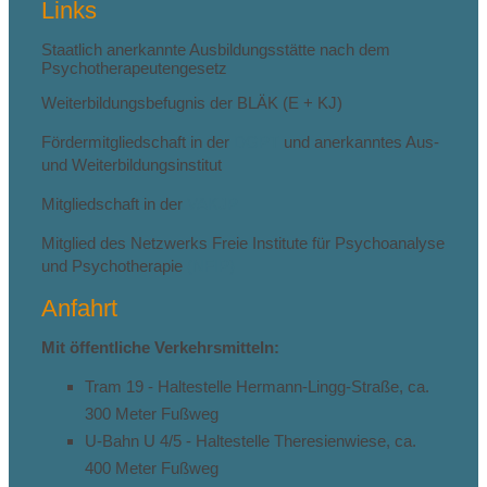
Links
Staatlich anerkannte Ausbildungsstätte nach dem
Psychotherapeutengesetz
Weiterbildungsbefugnis der BLÄK (E + KJ)
Fördermitgliedschaft in der
DGPT
und anerkanntes Aus-
und Weiterbildungsinstitut
Mitgliedschaft in der
VAKJP
Mitglied des Netzwerks Freie Institute für Psychoanalyse
und Psychotherapie
(NFIP)
Anfahrt
Mit öffentliche Verkehrsmitteln:
Tram 19 - Haltestelle Hermann-Lingg-Straße, ca.
300 Meter Fußweg
U-Bahn U 4/5 - Haltestelle Theresienwiese, ca.
400 Meter Fußweg