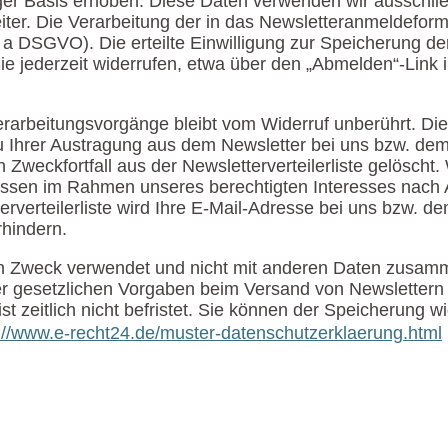
liger Basis erhoben. Diese Daten verwenden wir ausschli
eiter. Die Verarbeitung der in das Newsletteranmeldefor
it. a DSGVO). Die erteilte Einwilligung zur Speicherung 
jederzeit widerrufen, etwa über den „Abmelden“-Link im
verarbeitungsvorgänge bleibt vom Widerruf unberührt. 
u Ihrer Austragung aus dem Newsletter bei uns bzw. dem
Zweckfortfall aus der Newsletterverteilerliste gelöscht.
sen im Rahmen unseres berechtigten Interesses nach Ar
rverteilerliste wird Ihre E-Mail-Adresse bei uns bzw. de
rhindern.
sen Zweck verwendet und nicht mit anderen Daten zusamm
r gesetzlichen Vorgaben beim Versand von Newslettern (
 ist zeitlich nicht befristet. Sie können der Speicherung 
://www.e-recht24.de/muster-datenschutzerklaerung.html