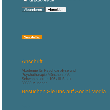
Ich akzeptiere die
Datenschutzerklärung
Abonnieren
Abmelden
Newsletter
Anschrift
Akademie für Psychoanalyse und
Psychotherapie München e.V.
Schwanthalerstr. 106 / III Stock
80339 München
Besuchen Sie uns auf Social Media
fab fa-