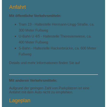
Anfahrt
Mit öffentliche Verkehrsmitteln:
Tram 19 - Haltestelle Hermann-Lingg-Straße, ca.
300 Meter Fußweg
U-Bahn U 4/5 - Haltestelle Theresienwiese, ca.
400 Meter Fußweg
S-Bahn - Haltestelle Hackerbrücke, ca. 600 Meter
Fußweg
Details und mehr Informationen finden Sie auf
www.mvv-muenchen.de
Mit anderen Verkehrsmitteln:
Aufgrund der geringen Zahl von Parkplätzen ist eine
Anfahrt mit dem Auto nicht zu empfehlen.
Lageplan