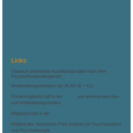
fab fa-facebook-f
fab fa-instagram
fab fa-linkedin
fab fa-youtube
Links
Staatlich anerkannte Ausbildungsstätte nach dem
Psychotherapeutengesetz
Weiterbildungsbefugnis der BLÄK (E + KJ)
Fördermitgliedschaft in der
DGPT
und anerkanntes Aus-
und Weiterbildungsinstitut
Mitgliedschaft in der
VAKJP
Mitglied des Netzwerks Freie Institute für Psychoanalyse
und Psychotherapie
(NFIP)