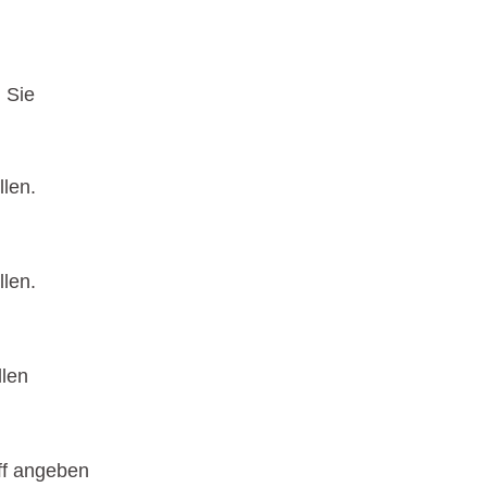
n Sie
llen.
llen.
llen
eff angeben