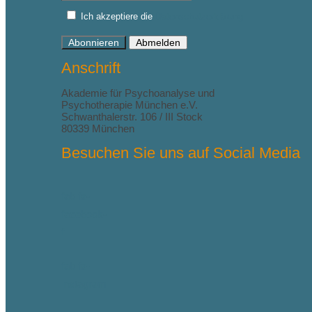
Ich akzeptiere die
Datenschutzerklärung
Abonnieren
Abmelden
Anschrift
Akademie für Psychoanalyse und
Psychotherapie München e.V.
Schwanthalerstr. 106 / III Stock
80339 München
Besuchen Sie uns auf Social Media
fab fa-
facebook-
f
fab fa-
instagram