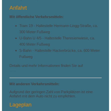
Anfahrt
Mit öffentliche Verkehrsmitteln:
Tram 19 - Haltestelle Hermann-Lingg-Straße, ca.
300 Meter Fußweg
U-Bahn U 4/5 - Haltestelle Theresienwiese, ca.
400 Meter Fußweg
S-Bahn - Haltestelle Hackerbrücke, ca. 600 Meter
Fußweg
Details und mehr Informationen finden Sie auf
www.mvv-muenchen.de
Mit anderen Verkehrsmitteln:
Aufgrund der geringen Zahl von Parkplätzen ist eine
Anfahrt mit dem Auto nicht zu empfehlen.
Lageplan