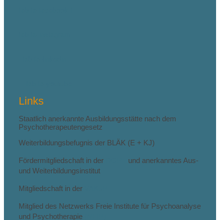
fab fa-facebook-f
fab fa-instagram
fab fa-linkedin
fab fa-youtube
Links
Staatlich anerkannte Ausbildungsstätte nach dem
Psychotherapeutengesetz
Weiterbildungsbefugnis der BLÄK (E + KJ)
Fördermitgliedschaft in der
DGPT
und anerkanntes Aus-
und Weiterbildungsinstitut
Mitgliedschaft in der
VAKJP
Mitglied des Netzwerks Freie Institute für Psychoanalyse
und Psychotherapie
(NFIP)