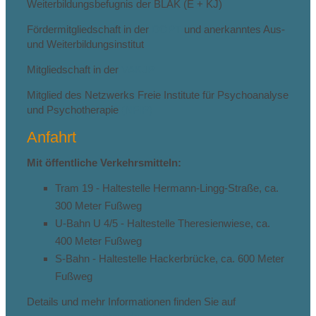
Weiterbildungsbefugnis der BLÄK (E + KJ)
Fördermitgliedschaft in der
DGPT
und anerkanntes Aus-
und Weiterbildungsinstitut
Mitgliedschaft in der
VAKJP
Mitglied des Netzwerks Freie Institute für Psychoanalyse
und Psychotherapie
(NFIP)
Anfahrt
Mit öffentliche Verkehrsmitteln:
Tram 19 - Haltestelle Hermann-Lingg-Straße, ca.
300 Meter Fußweg
U-Bahn U 4/5 - Haltestelle Theresienwiese, ca.
400 Meter Fußweg
S-Bahn - Haltestelle Hackerbrücke, ca. 600 Meter
Fußweg
Details und mehr Informationen finden Sie auf