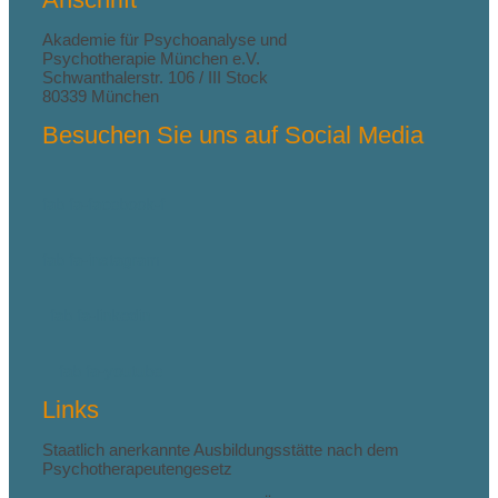
Akademie für Psychoanalyse und
Psychotherapie München e.V.
Schwanthalerstr. 106 / III Stock
80339 München
Besuchen Sie uns auf Social Media
fab fa-facebook-f
fab fa-instagram
fab fa-linkedin
fab fa-youtube
Links
Staatlich anerkannte Ausbildungsstätte nach dem
Psychotherapeutengesetz